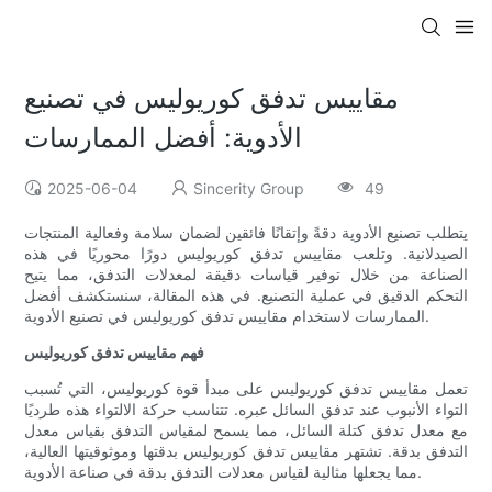
مقاييس تدفق كوريوليس في تصنيع
الأدوية: أفضل الممارسات
2025-06-04
Sincerity Group
49
يتطلب تصنيع الأدوية دقةً وإتقانًا فائقين لضمان سلامة وفعالية المنتجات
الصيدلانية. وتلعب مقاييس تدفق كوريوليس دورًا محوريًا في هذه
الصناعة من خلال توفير قياسات دقيقة لمعدلات التدفق، مما يتيح
التحكم الدقيق في عملية التصنيع. في هذه المقالة، سنستكشف أفضل
الممارسات لاستخدام مقاييس تدفق كوريوليس في تصنيع الأدوية.
فهم مقاييس تدفق كوريوليس
تعمل مقاييس تدفق كوريوليس على مبدأ قوة كوريوليس، التي تُسبب
التواء الأنبوب عند تدفق السائل عبره. تتناسب حركة الالتواء هذه طرديًا
مع معدل تدفق كتلة السائل، مما يسمح لمقياس التدفق بقياس معدل
التدفق بدقة. تشتهر مقاييس تدفق كوريوليس بدقتها وموثوقيتها العالية،
مما يجعلها مثالية لقياس معدلات التدفق بدقة في صناعة الأدوية.