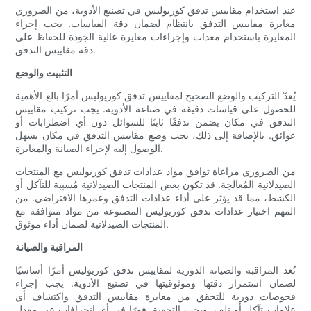
عند استخدام مقاييس تدفق كوريوليس في تصنيع الأدوية، من الضروري
معايرة مقاييس التدفق بانتظام لضمان دقة القياسات. يجب إجراء
المعايرة باستخدام معدات وإجراءات معايرة عالية الجودة للحفاظ على
دقة مقاييس التدفق.
التثبيت والوضع
يُعدّ التركيب والوضع الصحيح لمقاييس تدفق كوريوليس أمرًا بالغ الأهمية
للحصول على قياسات دقيقة في صناعة الأدوية. يجب تركيب مقاييس
التدفق في مكان يضمن تدفقًا ثابتًا للسوائل دون أي اضطرابات أو
عوائق. بالإضافة إلى ذلك، يجب وضع مقاييس التدفق في مكان يسهل
الوصول إليه لإجراء الصيانة والمعايرة.
من الضروري مراعاة توافق مواد عدادات تدفق كوريوليس مع المنتجات
الصيدلانية المُعالجة. قد تكون بعض المنتجات الصيدلانية مُسببة للتآكل أو
الكشط، مما قد يؤثر على أداء عدادات التدفق وعمرها الافتراضي. من
المهم اختيار عدادات تدفق كوريوليس المصنوعة من مواد متوافقة مع
المنتجات الصيدلانية لضمان أداء موثوق.
المراقبة والصيانة
تُعد المراقبة والصيانة الدورية لمقاييس تدفق كوريوليس أمرًا أساسيًا
لضمان استمرار دقتها وموثوقيتها في تصنيع الأدوية. يجب إجراء
فحوصات دورية للتحقق من معايرة مقاييس التدفق واكتشاف أي
علامات تآكل أو تلف. ويجب التحقيق فورًا في أي انحرافات عن معدل