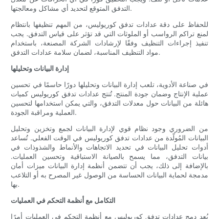
التدفق المتوقع لتحديد أي مشاكل ومعالجتها.
للحفاظ على دقة عدادات تدفق كوريوليس، من المهم تنظيفها بانتظام
لمنع تراكم الرواسب أو الملوثات التي قد تؤثر على قياس التدفق. يجب
تنفيذ إجراءات التنظيف وفقًا لإرشادات الشركة المصنعة، باستخدام
مواد التنظيف المناسبة، لضمان سلامة عدادات التدفق.
إدارة البيانات وتحليلها
في صناعة الأدوية، تلعب إدارة البيانات وتحليلها دورًا حاسمًا في تحسين
عملية الإنتاج وضمان جودة المنتج. تُنتج عدادات تدفق كوريوليس كميات
هائلة من البيانات حول معدلات التدفق، والتي يمكن استخدامها لتحسين
العملية ومراقبة الجودة.
من الضروري وجود نظام قوي لإدارة البيانات لجمع وتخزين وتحليل
البيانات المُولّدة من عدادات تدفق كوريوليس في الوقت الفعلي. تُساعد
أدوات تحليل البيانات في تحديد الاتجاهات والأنماط والشذوذات في
بيانات التدفق، مما يسمح بالصيانة الاستباقية وتحسين العمليات.
بالإضافة إلى ذلك، يجب أن تتضمن أنظمة إدارة البيانات ميزات أمان
مدمجة لحماية البيانات الحساسة من الوصول غير المصرح به أو التلاعب
بها.
التكامل مع أنظمة التحكم في العمليات
يُعد دمج عدادات تدفق كوريوليس مع أنظمة التحكم في العمليات أمرًا